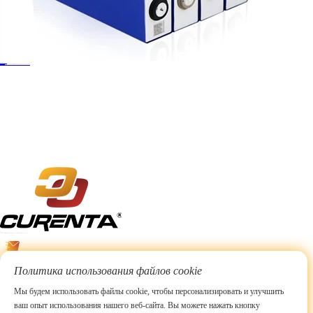
Новости компании
30,Dec. 2024
Доктор Гайк из EVE Lithium Energy рассказывает о стратегии глобализации EVE Lithium Energy
Узнать больше >
15
+
Годы
Сосредоточьтесь на системах хранения энергии и мотивации энергетической индустрии
info@curentabattery.com
Политика использования файлов cookie
12132654103
Мы будем использовать файлы cookie, чтобы персонализировать и улучшить
ваш опыт использования нашего веб-сайта. Вы можете нажать кнопку
12132654103